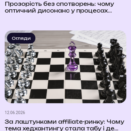
Прозорість без спотворень: чому
оптичний дисонанс у процесах
змушує кандидатів відмовлятися
від офферів
Огляди
12.06.2026
За лаштунками affiliate-ринку: Чому
тема хедхантингу стала табу і де