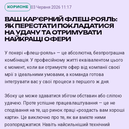
03 Червня 2026 11:17
КОРИСНЕ
ВАШ КАР’ЄРНИЙ ФЛЕШ-РОЯЛЬ:
ЯК ПЕРЕСТАТИ ПОКЛАДАТИСЯ
НА УДАЧУ ТА ОТРИМУВАТИ
НАЙКРАЩІ ОФЕРИ
У покері «флеш-рояль» — це абсолютна, безпрограшна
комбінація. У професійному житті еквівалентом цього
є момент, коли ви отримуєте офер від компанії своєї
мрії з ідеальними умовами, а команда готова
інтегрувати вас у свої процеси з першого ж дня.
Збоку це може здаватися збігом обставин або сліпою
удачею. Проте успішне працевлаштування — це не
сподівання на те, що ринок праці «роздасть вам хороші
карти». Це виключно про те, як ви вмієте ними
розпоряджатися. Навіть найсильніший технічний