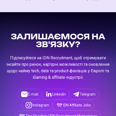
шукати правду
ЗАЛИШАЄМОСЯ НА
ЗВ'ЯЗКУ?
Підписуйтеся на IDN Recruitment, щоб отримувати
інсайти про ринок, кар'єрні можливості та оновлення
щодо найму tech, data та product‑фахівців у Європі та
iGaming & affiliate‑індустрії.
E-mail
Linkedin
Telegram
Instagram
IDN Affiliate Jobs