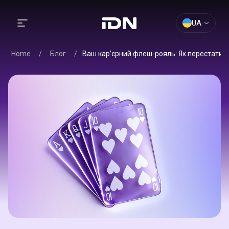
UA
Home
/
Блог
/
Ваш кар’єрний флеш-рояль: Як перестати 