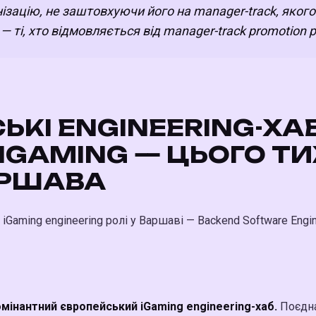
анізацію, не заштовхуючи його на manager-track, якого
— ті, хто відмовляється від manager-track promotion p
СЬКІ ENGINEERING-Х
IGAMING — ЦЬОГО Т
АРШАВА
iGaming engineering ролі у Варшаві — Backend Software Engine
мінантний європейський iGaming engineering-хаб.
Поєдна