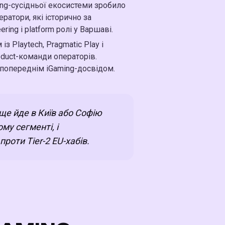
ming-сусідньої екосистеми зробило
ратори, які історично за
ing і platform ролі у Варшаві.
із Playtech, Pragmatic Play і
roduct-команди операторів.
з попереднім iGaming-досвідом.
ще йде в Київ або Софію
му сегменті, і
оти Tier-2 EU-хабів.