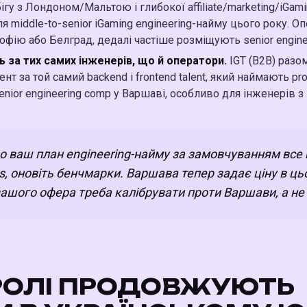
-збігу з Лондоном/Мальтою і глибокої affiliate/marketing/iGa
iddle-to-senior iGaming engineering-найму цього року. Опе
фію або Белград, дедалі частіше розміщують senior engineer
 за тих самих інженерів, що й оператори.
IGT (B2B) разом 
ент за той самий backend і frontend talent, який наймають p
enior engineering comp у Варшаві, особливо для інженерів 
 ваш план engineering-найму за замовчуванням все 
rs, оновіть бенчмарки. Варшава тепер задає ціну в цьо
шого офера треба калібрувати проти Варшави, а не пр
-РОЛІ ПРОДОВЖУЮТЬ