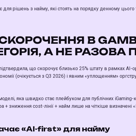
є для рішень з найму, які стоять на порядку денному цього
T»-СКОРОЧЕННЯ В GAM
ГОРІЯ, А НЕ РАЗОВА 
підтвердила, що скорочує близько 25% штату в рамках AI-ор
ономії (очікується з Q3 2026) і явним «уплощенням» оргст
елі, яка швидко стає плейбуком для публічних iGaming-ко
а + зниження cost-лінії + найм лише на чіткіше визначені «l
чає «AI-first» для найму