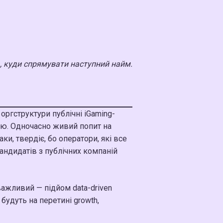
ь, куди спрямувати наступний найм.
оргструктури публічні iGaming-
ллю. Одночасно живий попит на
ки, твердіє, бо оператори, які все
кандидатів з публічних компаній
важливий — підйом data-driven
будуть на перетині growth,