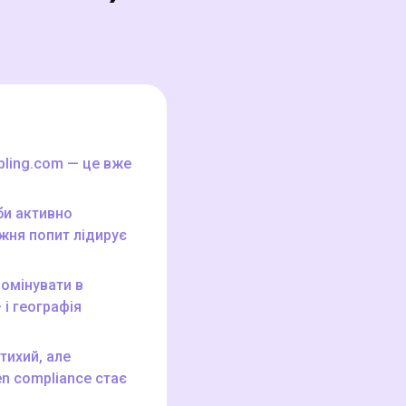
mbling.com — це вже
би активно
жня попит лідирує
домінувати в
 і географія
тихий, але
en compliance стає