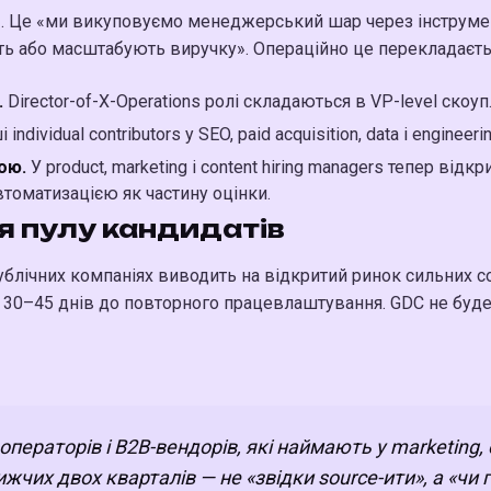
. Це «ми викуповуємо менеджерський шар через інструмен
ть або масштабують виручку». Операційно це перекладаєтьс
.
Director-of-X-Operations ролі складаються в VP-level скоуп
 individual contributors у SEO, paid acquisition, data і enginee
ою.
У product, marketing і content hiring managers тепер відк
автоматизацією як частину оцінки.
я пулу кандидатів
ублічних компаніях виводить на відкритий ринок сильних conte
life 30–45 днів до повторного працевлаштування. GDC не буд
операторів і B2B-вендорів, які наймають у marketing, c
жчих двох кварталів — не «звідки source-ити», а «чи 