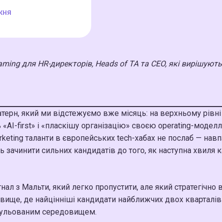
жня
ming для HR-директорів, Heads of TA та CEO, які вирішуют
ерн, який ми відстежуємо вже місяць: на верхньому рівні 
 «AI-first» і «пласкішу організацію» своєю operating-моде
arketing таланти в європейських tech-хабах не послаб — навпа
ь зачинити сильних кандидатів до того, як наступна хвиля 
нал з Мальти, який легко пропустити, але який стратегічно 
овище, де найцінніші кандидати найближчих двох кварталів 
регульованим середовищем.