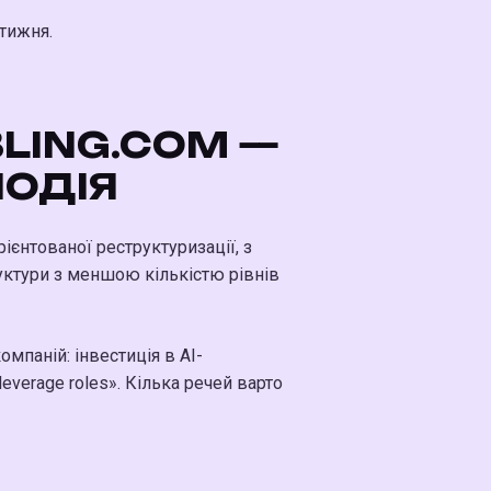
 тижня.
BLING.COM —
ПОДІЯ
ієнтованої реструктуризації, з
руктури з меншою кількістю рівнів
мпаній: інвестиція в AI-
everage roles». Кілька речей варто