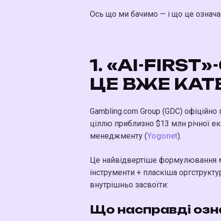
Ось що ми бачимо — і що це означа
1. «AI-FIRS
ЦЕ ВЖЕ КАТЕ
Gambling.com Group (GDC) офіційно 
ціллю приблизно $13 млн річної ек
менеджменту (
Yogonet
).
Це найвідвертіше формулювання мод
інструменти + пласкіша оргструктур
внутрішньо засвоїти:
Що насправді озна