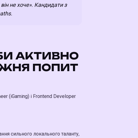
 він не хоче». Кандидати з
aths.
АБИ АКТИВНО
ИЖНЯ ПОПИТ
er (iGaming) і Frontend Developer
ння сильного локального таланту,