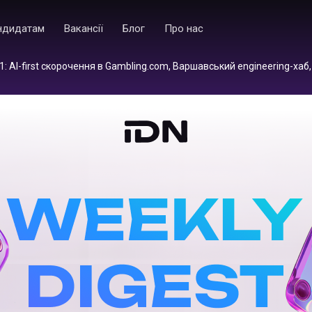
ндидатам
Вакансії
Блог
Про нас
1: AI-first скорочення в Gambling.com, Варшавський engineering-хаб,