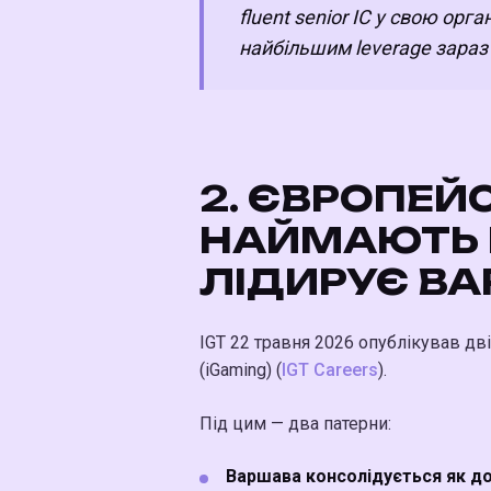
fluent senior IC у свою орг
найбільшим leverage зараз 
2. ЄВРОПЕЙ
НАЙМАЮТЬ 
ЛІДИРУЄ В
IGT 22 травня 2026 опублікував дві 
(iGaming) (
IGT Careers
).
Під цим — два патерни:
Варшава консолідується як до