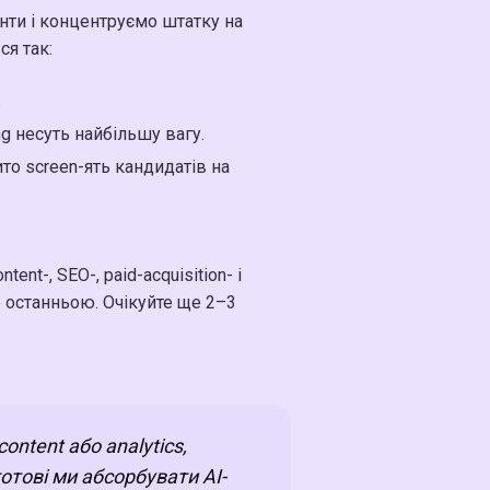
ти і концентруємо штатку на
я так:
.
ring несуть найбільшу вагу.
рито screen-ять кандидатів на
nt-, SEO-, paid-acquisition- і
е останньою. Очікуйте ще 2–3
ontent або analytics,
готові ми абсорбувати AI-