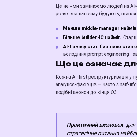
Це не «ми замінюємо людей на AI»
ролях, які напряму будують, шипля
Менше middle-manager наймів
Більше builder-IC наймів.
Старші
AI-fluency стає базовою ставк
володіння prompt engineering і 
Що це означає дл
Кожна AI-first реструктуризація у п
analytics-фахівців — часто з half-
подібні анонси до кінця Q3.
Практичний висновок:
для 
стратегічне питання найбли