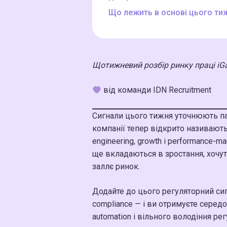
Що лежить в основі цього ти
Щотижневий розбір ринку праці iGa
від команди IDN Recruitment
Сигнали цього тижня уточнюють пат
компанії тепер відкрито називають
engineering, growth і performance-m
ще вкладаються в зростання, хочут
заллє ринок.
Додайте до цього регуляторний сиг
compliance — і ви отримуєте серед
automation і вільного володіння 