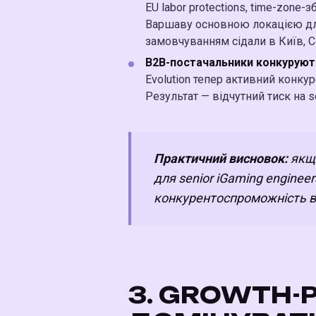
EU labor protections, time-zone
Варшаву основною локацією для m
замовчуванням сідали в Київ, Со
B2B-постачальники конкурують
Evolution тепер активний конкур
Результат — відчутний тиск на s
Практичний висновок:
якщо
для senior iGaming enginee
конкурентоспроможність ва
3. GROWTH