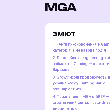
MGA
ЗМІСТ
1. «AI-first»-скорочення в Ga
категорія, а не разова подія
2. Європейські engineering-ха
наймають iGaming — цього ти
Варшава
3. Growth-ролі продовжують 
українському iGaming-наймі —
розширюється
4. Призначення MGA в GREF — 
стратегічний сигнал: data-driv
дисципліною